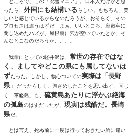
ところで、この「廃墟マニア」。日本人だけかと思
外国にも結構いる
ったら、
らしい。もちろん、美
しいと感じているからなのだろうが、おそらく、その
プロセスは違うはずだ。まぁ、いいところ、座敷牢に
閉じ込めたハズが、屋根裏に穴が空いていたとか、そ
んなとこなのだろうか、、、。
常世の存在ではな
我輩にとっての軽井沢は、
く、ましてやどこの県にも属してないは
ず
実際は「長野
だった。しかし、物心ついての
県」
だったらしく、興ざめしたことを思い出す。同じ
硫黄島あたりに浮かぶ絶海
く「軍艦島」も、
の孤島
現実は残酷だ。長崎
のはずだったが、
県
だ。
とは言え、死ぬ前に一度は行っておきたい所に違い