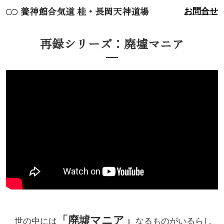
養神館合気道 桂・長岡天神道場
お問合せ
再録シリーズ：廃墟マニア
「廃墟マニア」
世の中には
なるものがいるらし